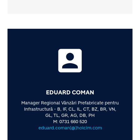
account_box
EDUARD COMAN
Manager Regional Vânzări Prefabricate pentru
Infrastructură - B, IF, CL, IL, CT, BZ, BR, VN,
GL, TL, GR, AG, DB, PH
M: 0731 660 520
eduard.coman[@]holcim.com