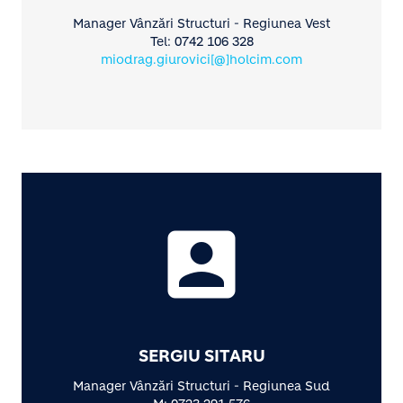
Manager Vânzări Structuri - Regiunea Vest
Tel: 0742 106 328
miodrag.giurovici[@]holcim.com
account_box
SERGIU SITARU
Manager Vânzări Structuri - Regiunea Sud