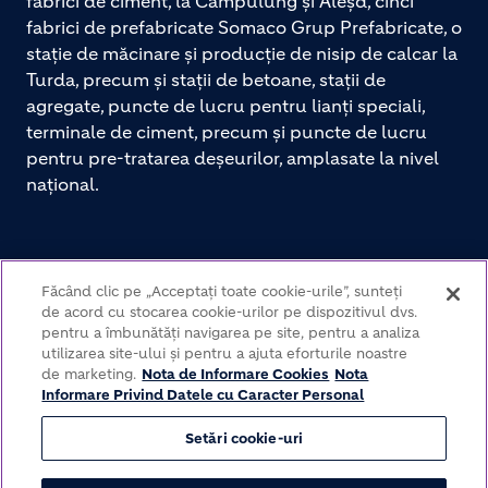
fabrici de ciment, la Câmpulung și Aleșd, cinci
FABRICA SOMACO TIMIȘOARA
fabrici de prefabricate Somaco Grup Prefabricate, o
FABRICA SOMACO TIMIȘOARA
stație de măcinare și producție de nisip de calcar la
Sat Dumbravița
Turda, precum și stații de betoane, stații de
Comuna Dumbravița
agregate, puncte de lucru pentru lianți speciali,
Centura de Nord a Timișoarei nr. 6
terminale de ciment, precum și puncte de lucru
Timis
pentru pre-tratarea deșeurilor, amplasate la nivel
Romania
național.
0372 709 221
031 425 4629
Obțineți indicații către acest loc.
CONTACT
Făcând clic pe „Acceptați toate cookie-urile”, sunteți
Obțineți indicații către acest loc.
de acord cu stocarea cookie-urilor pe dispozitivul dvs.
pentru a îmbunătăți navigarea pe site, pentru a analiza
utilizarea site-ului și pentru a ajuta eforturile noastre
de marketing.
Nota de Informare Cookies
Nota
Informare Privind Datele cu Caracter Personal
Setări cookie-uri
© Somaco Grup Prefabricate 2026