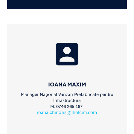
account_box
IOANA MAXIM
Manager Național Vânzări Prefabricate pentru
Infrastructură
M: 0746 265 167
ioana.chindris[@]holcim.com