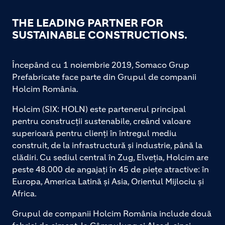
031 425 4629
THE LEADING PARTNER FOR
Obțineți indicații către acest loc.
SUSTAINABLE CONSTRUCTIONS.
Obțineți indicații către acest loc.
Începând cu 1 noiembrie 2019, Somaco Grup
FABRICA SOMACO TEIUȘ
Prefabricate face parte din Grupul de companii
FABRICA SOMACO TEIUȘ
Holcim România.
Sat Galda de Jos; Comuna Galda
Holcim (SIX: HOLN) este partenerul principal
de Jos
pentru construcții sustenabile, creând valoare
DN1; Km 395+ (460-525)
superioară pentru clienți în întregul mediu
Alba
Romania
construit, de la infrastructură și industrie, până la
0258 806 333
clădiri. Cu sediul central în Zug, Elveția, Holcim are
0258 852 001
peste 48.000 de angajați în 45 de piețe atractive: în
Europa, America Latină și Asia, Orientul Mijlociu și
Obțineți indicații către acest loc.
Africa.
Obțineți indicații către acest loc.
Grupul de companii Holcim România include două