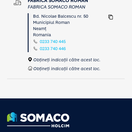
FABRICA SOMACO ROMAN
FABRICA SOMACO ROMAN
Bd. Nicolae Balcescu nr. 50
Municipiul Roman
Neamț
Romania
0233 740 445
0233 740 446
Obțineți indicații către acest loc.
Obțineți indicații către acest loc.
FABRICA SOMACO TÂRGOVIȘTE
FABRICA SOMACO TÂRGOVIȘTE
Str. Laminorului nr. 35
Târgoviște
Footer
Dâmbovița
Romania
031 425 4577