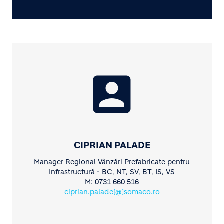
account_box
CIPRIAN PALADE
Manager Regional Vânzări Prefabricate pentru
Infrastructură - BC, NT, SV, BT, IS, VS
M: 0731 660 516
ciprian.palade[@]somaco.ro