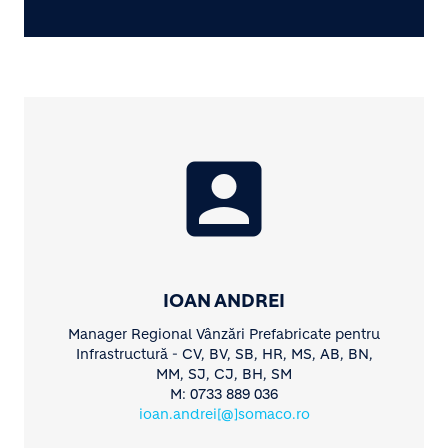
account_box
IOAN ANDREI
Manager Regional Vânzări Prefabricate pentru
Infrastructură - CV, BV, SB, HR, MS, AB, BN,
MM, SJ, CJ, BH, SM
M: 0733 889 036
ioan.andrei[@]somaco.ro