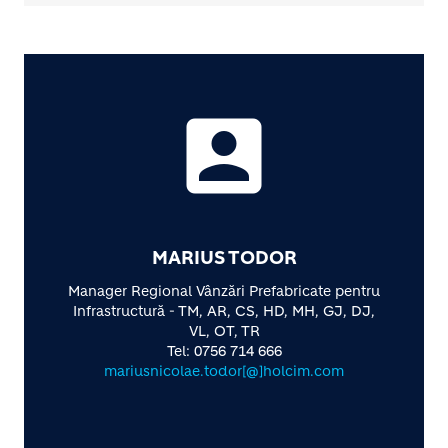
account_box
MARIUS TODOR
Manager Regional Vânzări Prefabricate pentru
Infrastructură - TM, AR, CS, HD, MH, GJ, DJ,
VL, OT, TR
Tel: 0756 714 666
mariusnicolae.todor[@]holcim.com