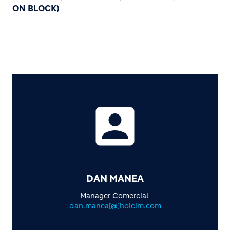
ON BLOCK)
account_box
DAN MANEA
Manager Comercial
dan.manea[@]holcim.com