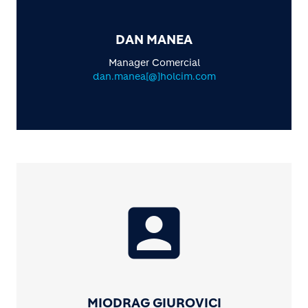
DAN MANEA
Manager Comercial
dan.manea[@]holcim.com
account_box
MIODRAG GIUROVICI