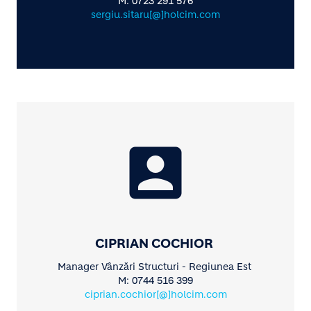
M: 0723 291 576
sergiu.sitaru[@]holcim.com
account_box
CIPRIAN COCHIOR
Manager Vânzări Structuri - Regiunea Est
M: 0744 516 399
ciprian.cochior[@]holcim.com