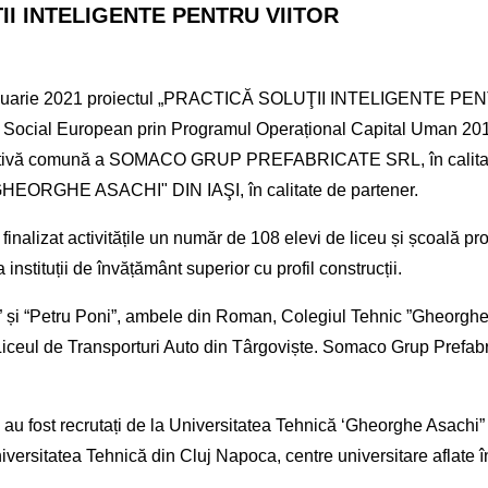
II INTELIGENTE PENTRU VIITOR
uarie 2021 proiectul „PRACTICĂ SOLUŢII INTELIGENTE PE
l Social European prin Programul Operațional Capital Uman 2
inițiativă comună a SOMACO GRUP PREFABRICATE SRL, în calita
EORGHE ASACHI" DIN IAŞI, în calitate de partener.
 finalizat activitățile un număr de 108 elevi de liceu și școală pr
la instituții de învățământ superior cu profil construcții.
n” și “Petru Poni”, ambele din Roman, Colegiul Tehnic ”Gheorghe
iceul de Transporturi Auto din Târgoviște. Somaco Grup Prefabr
ii au fost recrutați de la Universitatea Tehnică ‘Gheorghe Asachi” 
iversitatea Tehnică din Cluj Napoca, centre universitare aflate î