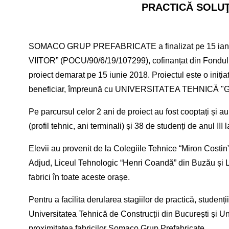
PRACTICĂ SOLUŢ
SOMACO GRUP PREFABRICATE a finalizat pe 15 ian
VIITOR” (POCU/90/6/19/107299), cofinanțat din Fondu
proiect demarat pe 15 iunie 2018. Proiectul este o 
beneficiar, împreună cu UNIVERSITATEA TEHNICĂ "GH
Pe parcursul celor 2 ani de proiect au fost cooptați și au
(profil tehnic, ani terminali) și 38 de studenți de anul III 
Elevii au provenit de la Colegiile Tehnice “Miron Costi
Adjud, Liceul Tehnologic “Henri Coandă” din Buzău și L
fabrici în toate aceste orașe.
Pentru a facilita derularea stagiilor de practică, studenț
Universitatea Tehnică de Construcții din București și Un
proximitatea fabricilor Somaco Grup Prefabricate.