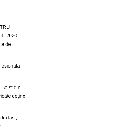
NTRU
014–2020,
te de
ofesională
 Balș” din
icate deține
din Iași,
n