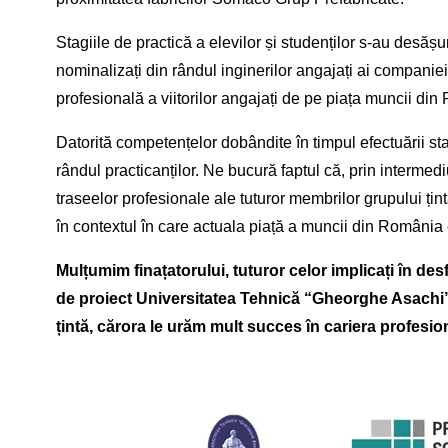
Stagiile de practică a elevilor și studenților s-au desășur
nominalizați din rândul inginerilor angajați ai companiei,
profesională a viitorilor angajați de pe piața muncii din 
Datorită competențelor dobândite în timpul efectuării st
rândul practicanților. Ne bucură faptul că, prin intermed
traseelor profesionale ale tuturor membrilor grupului țint
în contextul în care actuala piață a muncii din România
Mulțumim finațatorului, tuturor celor implicați în d
de proiect Universitatea Tehnică “Gheorghe Asachi” din
țintă, cărora le urăm mult succes în cariera profesio
Image