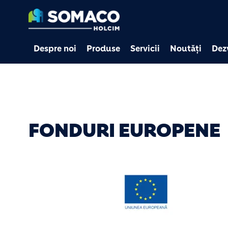
Despre noi
Produse
Servicii
Noutăți
Dez
FONDURI EUROPENE
Image