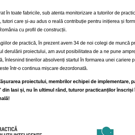
at în toate fabricile, sub atenta monitorizare a tutorilor de practi
 tutori care și-au adus o reală contribuție pentru inițierea și for
România cu profil de construcții.
agiilor de practică, în prezent avem 34 de noi colegi de muncă pr
iul derulării proiectului, am avut posibilitatea de a ne pune amp
ă, înlesnind tinerilor absolvenți startul în formarea unei cariere 
 este într-o continua mișcare dezordonată.
esfășurarea proiectului, membrilor echipei de implementare, p
 Iasi și, nu în ultimul rând, tuturor practicanților înscriși
nală!