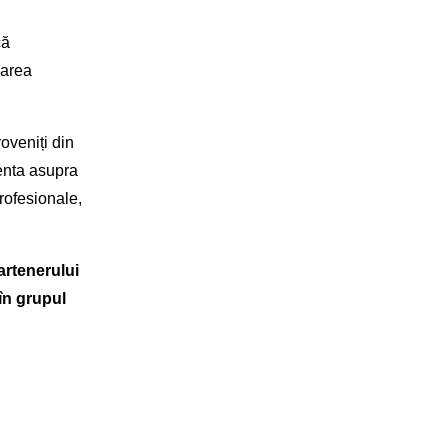
că
marea
oveniți din
renta asupra
profesionale,
artenerului
 în grupul