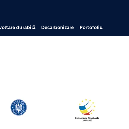
Mergi la conţinutul pri
voltare durabilă
Decarbonizare
Portofoliu