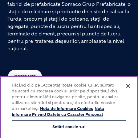
fabrici de prefabricate Somaco Grup Prefabricate, o
stație de măcinare și producție de nisip de calcar la
Turda, precum și stații de betoane, stații de
agregate, puncte de lucru pentru lianți speciali,
terminale de ciment, precum și puncte de lucru
pentru pre-tratarea deșeurilor, amplasate la nivel
național.
CONTACT
Făcând clic pe „Acceptați toate cookie-urile”, sunteți
de acord cu stocarea cookie-urilor pe dispozitivul dvs.
pentru a îmbunătăți navigarea pe site, pentru a analiza
utilizarea site-ului și pentru a ajuta eforturile noastre
de marketing.
Nota de Informare Cookies
Nota
Informare Privind Datele cu Caracter Personal
Setări cookie-uri
© Somaco Grup Prefabricate 2026