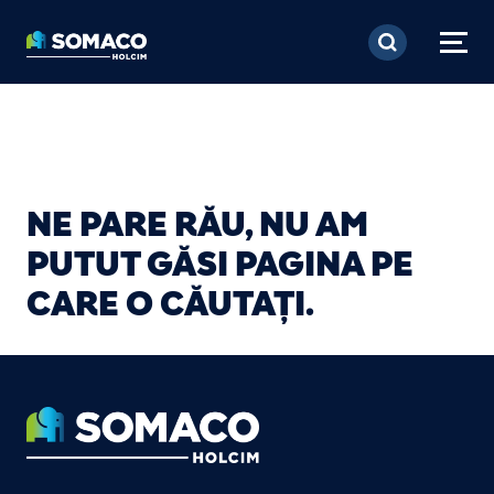
Mergi la conţinutul pri
NE PARE RĂU, NU AM
PUTUT GĂSI PAGINA PE
CARE O CĂUTAȚI.
Footer