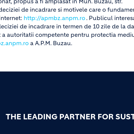
onat, propus a fi amplasat in Mun. Buzau, str.
l deciziei de incadrare si motivele care o fundam
internet:
http://apmbz.anpm.ro
. Publicul intere
deciziei de incadrare in termen de 10 zile de la d
t a autoritatii competente pentru protectia mediu
z.anpm.ro
a A.P.M. Buzau.
THE LEADING PARTNER FOR SUS