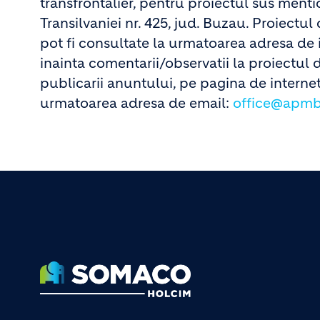
transfrontalier, pentru proiectul sus menti
Transilvaniei nr. 425, jud. Buzau. Proiectu
pot fi consultate la urmatoarea adresa de 
inainta comentarii/observatii la proiectul 
publicarii anuntului, pe pagina de interne
urmatoarea adresa de email:
office@apmb
Footer