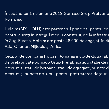
Începând cu 1 noiembrie 2019, Somaco Grup Prefabrica
România.
Holcim (SIX: HOLN) este partenerul principal pentru con
pentru clienți în întregul mediu construit, de la infrastru
în Zug, Elveția, Holcim are peste 48.000 de angajați în 4
Asia, Orientul Mijlociu și Africa.
Grupul de companii Holcim România include două fabrici
de prefabricate Somaco Grup Prefabricate, o stație de m
precum și stații de betoane, stații de agregate, puncte d
precum și puncte de lucru pentru pre-tratarea deșeurilo