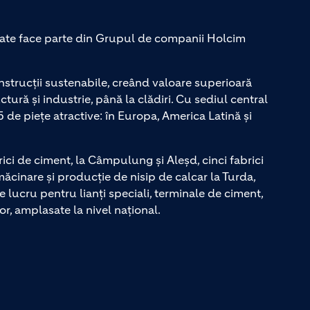
te face parte din Grupul de companii Holcim
strucții sustenabile, creând valoare superioară
ctură și industrie, până la clădiri. Cu sediul central
5 de piețe atractive: în Europa, America Latină și
 de ciment, la Câmpulung și Aleșd, cinci fabrici
ăcinare și producție de nisip de calcar la Turda,
e lucru pentru lianți speciali, terminale de ciment,
r, amplasate la nivel național.