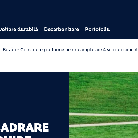
Mergi la conţinutul pri
voltare durabilă
Decarbonizare
Portofoliu
. Buzău - Construire platforme pentru amplasare 4 silozuri ciment
NCADRARE