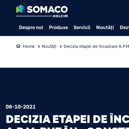
Despre noi
Produse
Servicii
Noutăți
Dez
Home
Noutăți
Decizia etapei de încadrare A.P.M
06-10-2021
DECIZIA ETAPEI DE Î