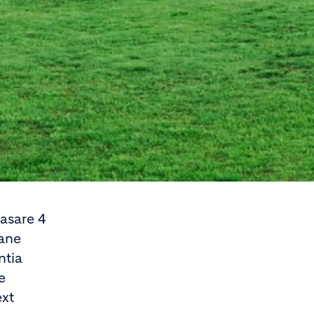
asare 4
oane
ntia
e
ext