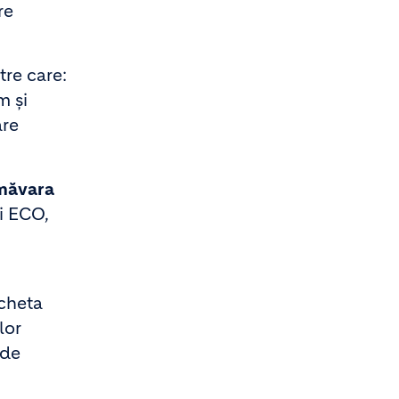
re
tre care:
m și
are
imăvara
i ECO,
icheta
lor
 de