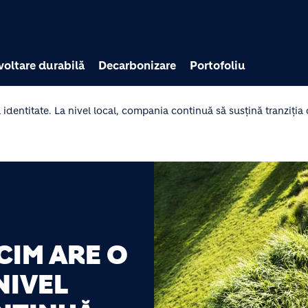
Mergi la conţinutul pri
voltare durabilă
Decarbonizare
Portofoliu
dentitate. La nivel local, compania continuă să susțină tranziția 
IM ARE O
NIVEL