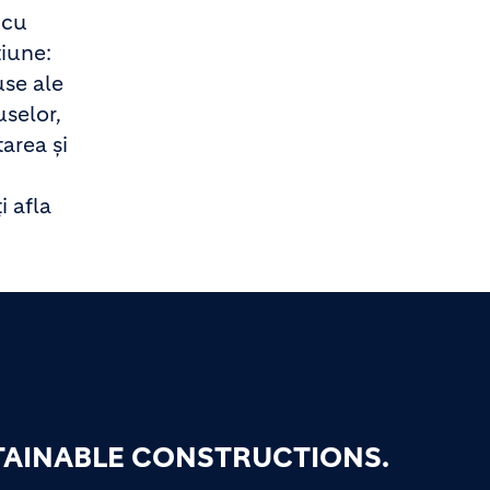
 cu
țiune:
use ale
selor,
tarea și
i afla
TAINABLE CONSTRUCTIONS.