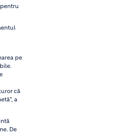
 pentru
mentul
marea pe
bile.
e
turor că
etă”, a
intă
ume. De