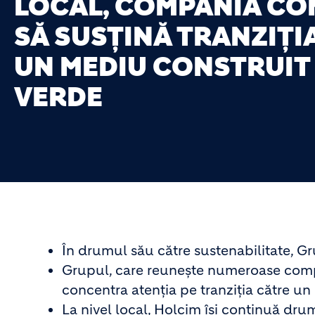
LOCAL, COMPANIA CO
SĂ SUSȚINĂ TRANZIȚI
UN MEDIU CONSTRUIT
VERDE
În drumul său către sustenabilitate, G
Grupul, care reunește numeroase compan
concentra atenția pe tranziția către un
La nivel local, Holcim își continuă dru