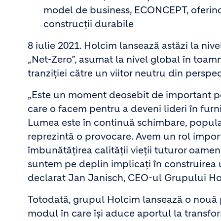
model de business, ECONCEPT, oferind 
construcții durabile
8 iulie 2021. Holcim lansează astăzi la niv
„Net-Zero”, asumat la nivel global în toamn
tranziției către un viitor neutru din perspe
„Este un moment deosebit de important p
care o facem pentru a deveni lideri în furni
Lumea este în continuă schimbare, populați
reprezintă o provocare. Avem un rol import
îmbunătățirea calității vieții tuturor oame
suntem pe deplin implicați în construirea
declarat Jan Janisch, CEO-ul Grupului Ho
Totodată, grupul Holcim lansează o nouă 
modul în care își aduce aportul la transfor