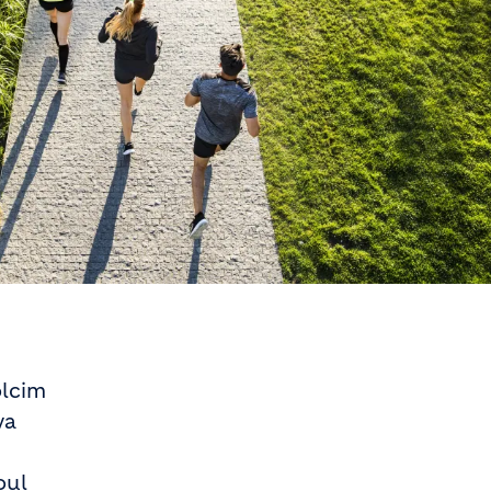
olcim
va
oul