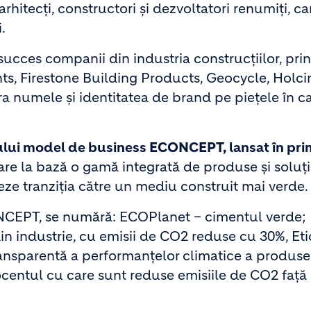
hitecți, constructori și dezvoltatori renumiți, ca
.
ucces companii din industria construcțiilor, prin
s, Firestone Building Products, Geocycle, Holci
ra numele și identitatea de brand pe piețele în c
ului model de business ECONCEPT, lansat în pr
re la bază o gamă integrată de produse și soluți
ze tranziția către un mediu construit mai verde.
ONCEPT, se numără: ECOPlanet – cimentul verde;
 industrie, cu emisii de CO2 reduse cu 30%, Et
ansparentă a performanțelor climatice a produse
ocentul cu care sunt reduse emisiile de CO2 față