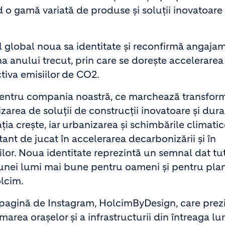
o gamă variată de produse și soluții inovatoare
el global noua sa identitate și reconfirmă angaja
a anului trecut, prin care se dorește accelerarea
ctiva emisiilor de CO2.
entru compania noastră, ce marchează transfor
zarea de soluții de construcții inovatoare și dura
a crește, iar urbanizarea și schimbările climatic
ant de jucat în accelerarea decarbonizării și în
nilor. Noua identitate reprezintă un semnal dat tu
 unei lumi mai bune pentru oameni și pentru plan
lcim.
pagină de Instagram, HolcimByDesign, care prez
marea orașelor și a infrastructurii din întreaga l