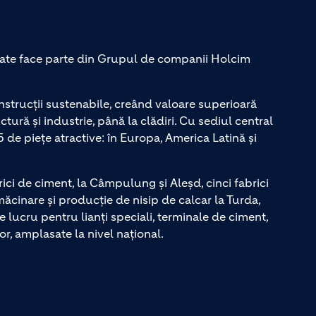
te face parte din Grupul de companii Holcim
strucții sustenabile, creând valoare superioară
ctură și industrie, până la clădiri. Cu sediul central
5 de piețe atractive: în Europa, America Latină și
 de ciment, la Câmpulung și Aleșd, cinci fabrici
ăcinare și producție de nisip de calcar la Turda,
e lucru pentru lianți speciali, terminale de ciment,
r, amplasate la nivel național.