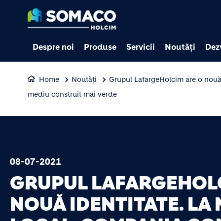
Despre noi
Produse
Servicii
Noutăți
Dez
Home
Noutăți
Grupul LafargeHolcim are o nouă i
mediu construit mai verde
08-07-2021
GRUPUL LAFARGEHOLC
NOUĂ IDENTITATE. LA 