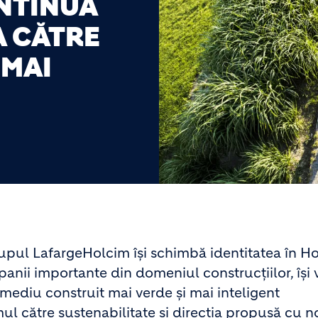
NTINUĂ
A CĂTRE
 MAI
rupul LafargeHolcim își schimbă identitatea în H
ii importante din domeniul construcțiilor, își 
 mediu construit mai verde și mai inteligent
mul către sustenabilitate și direcția propusă cu n