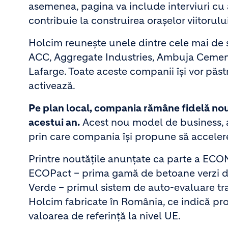
asemenea, pagina va include interviuri cu ar
contribuie la construirea orașelor viitorului
Holcim reunește unele dintre cele mai de s
ACC, Aggregate Industries, Ambuja Cement
Lafarge. Toate aceste companii își vor păst
activează.
Pe plan local, compania rămâne fidelă no
acestui an.
Acest nou model de business, a
prin care compania își propune să accelere
Printre noutățile anunțate ca parte a EC
ECOPact – prima gamă de betoane verzi din
Verde – primul sistem de auto-evaluare tr
Holcim fabricate în România, ce indică pr
valoarea de referință la nivel UE.