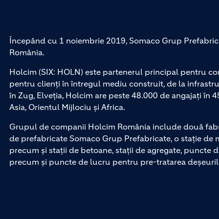
Începând cu 1 noiembrie 2019, Somaco Grup Prefabrica
România.
Holcim (SIX: HOLN) este partenerul principal pentru con
pentru clienți în întregul mediu construit, de la infrastru
în Zug, Elveția, Holcim are peste 48.000 de angajați în 4
Asia, Orientul Mijlociu și Africa.
Grupul de companii Holcim România include două fabrici
de prefabricate Somaco Grup Prefabricate, o stație de m
precum și stații de betoane, stații de agregate, puncte d
precum și puncte de lucru pentru pre-tratarea deșeurilo