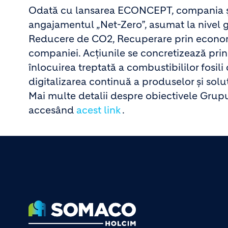
Odată cu lansarea ECONCEPT, compania și-a 
angajamentul „Net-Zero”, asumat la nivel g
Reducere de CO2, Recuperare prin economie 
companiei. Acțiunile se concretizează pri
înlocuirea treptată a combustibililor fosili
digitalizarea continuă a produselor și soluți
Mai multe detalii despre obiectivele Grupu
accesând
acest link
.
Footer