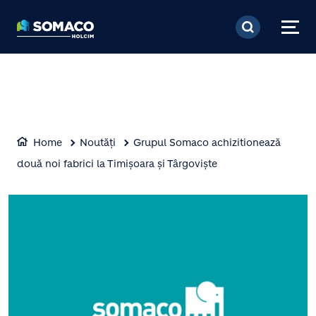
Mergi la conţinutul pri
Home
Noutăți
Grupul Somaco achizitionează
două noi fabrici la Timișoara și Târgoviște