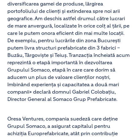
diversificarea gamei de produse, lărgirea
portofoliului de clienţi şi extinderea spre noi arii
geografice. Am deschis astfel drumul către lucrari
de mare anvergură, localizate în orice colț al țării, pe
care le putem onora eficient din mai multe locații.
De exemplu, pentru lucrările din zona București
putem livra structuri prefabricate din 3 fabrici –
Buzău, Târgoviște și Teiuș. Tranzacția încheiată acum
reprezintă o etapă importantă în dezvoltarea
Grupului Somaco, etapă în care care dorim să
aducem un plus de valoare clienților noștri,
îmbinând experiența și capacitatea a două mari
companii» declară domnul Gabriel Colobațiu,
Director General al Somaco Grup Prefabricate.
Oresa Ventures, compania suedeză care deține
Grupul Somaco, a asigurat capitalul pentru
achiziția Europrefabricate, atât prin contribuție