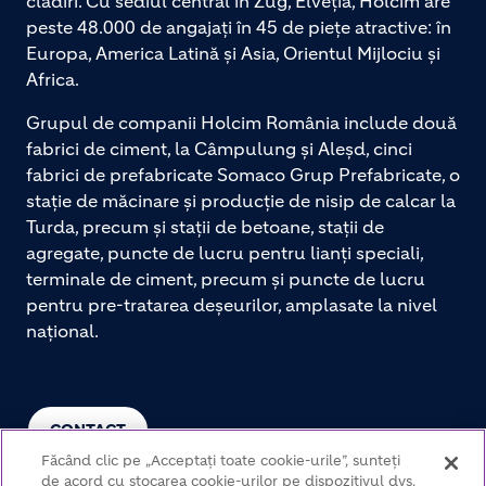
clădiri. Cu sediul central în Zug, Elveția, Holcim are
peste 48.000 de angajați în 45 de piețe atractive: în
Europa, America Latină și Asia, Orientul Mijlociu și
Africa.
Grupul de companii Holcim România include două
fabrici de ciment, la Câmpulung și Aleșd, cinci
fabrici de prefabricate Somaco Grup Prefabricate, o
stație de măcinare și producție de nisip de calcar la
Turda, precum și stații de betoane, stații de
agregate, puncte de lucru pentru lianți speciali,
terminale de ciment, precum și puncte de lucru
pentru pre-tratarea deșeurilor, amplasate la nivel
național.
CONTACT
Făcând clic pe „Acceptați toate cookie-urile”, sunteți
de acord cu stocarea cookie-urilor pe dispozitivul dvs.