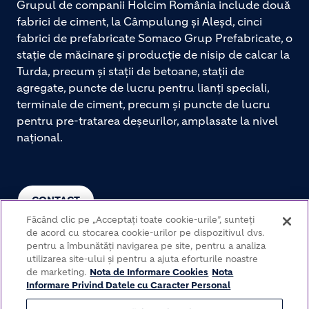
Grupul de companii Holcim România include două
fabrici de ciment, la Câmpulung și Aleșd, cinci
fabrici de prefabricate Somaco Grup Prefabricate, o
stație de măcinare și producție de nisip de calcar la
Turda, precum și stații de betoane, stații de
agregate, puncte de lucru pentru lianți speciali,
terminale de ciment, precum și puncte de lucru
pentru pre-tratarea deșeurilor, amplasate la nivel
național.
CONTACT
Făcând clic pe „Acceptați toate cookie-urile”, sunteți
de acord cu stocarea cookie-urilor pe dispozitivul dvs.
pentru a îmbunătăți navigarea pe site, pentru a analiza
utilizarea site-ului și pentru a ajuta eforturile noastre
de marketing.
Nota de Informare Cookies
Nota
Informare Privind Datele cu Caracter Personal