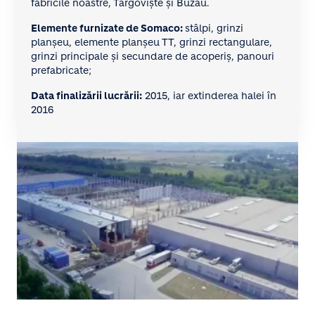
fabricile noastre, Târgovişte şi Buzău.
Elemente furnizate de Somaco:
stâlpi, grinzi
planşeu, elemente planşeu TT, grinzi rectangulare,
grinzi principale şi secundare de acoperiş, panouri
prefabricate;
Data finalizării lucrării:
2015, iar extinderea halei în
2016