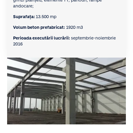
grinzi planșeu, elemente TT, panouri, rampe
andocare;
Suprafața:
13.500 mp
Volum beton prefabricat:
1920 m3
Perioada executării lucrării:
septembrie-noiembrie
2016