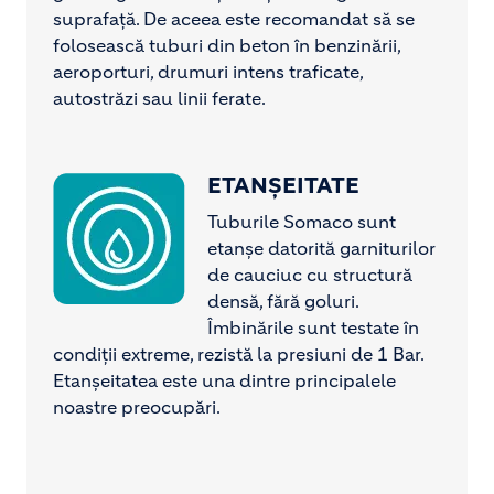
suprafață. De aceea este recomandat să se
folosească tuburi din beton în benzinării,
aeroporturi, drumuri intens traficate,
autostrăzi sau linii ferate.
ETANȘEITATE
Image
Tuburile Somaco sunt
etanșe datorită garniturilor
de cauciuc cu structură
densă, fără goluri.
Îmbinările sunt testate în
condiții extreme, rezistă la presiuni de 1 Bar.
Etanșeitatea este una dintre principalele
noastre preocupări.