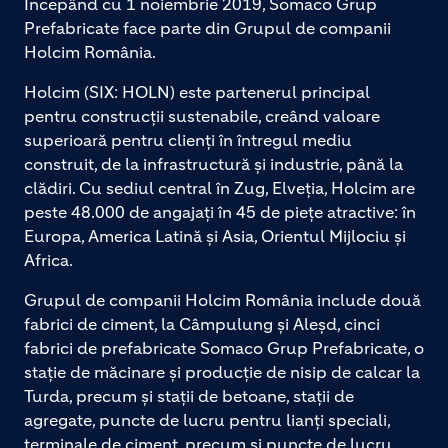
Începând cu 1 noiembrie 2019, Somaco Grup
Prefabricate face parte din Grupul de companii
Holcim România.
Holcim (SIX: HOLN) este partenerul principal
pentru construcții sustenabile, creând valoare
superioară pentru clienți în întregul mediu
construit, de la infrastructură și industrie, până la
clădiri. Cu sediul central în Zug, Elveția, Holcim are
peste 48.000 de angajați în 45 de piețe atractive: în
Europa, America Latină și Asia, Orientul Mijlociu și
Africa.
Grupul de companii Holcim România include două
fabrici de ciment, la Câmpulung și Aleșd, cinci
fabrici de prefabricate Somaco Grup Prefabricate, o
stație de măcinare și producție de nisip de calcar la
Turda, precum și stații de betoane, stații de
agregate, puncte de lucru pentru lianți speciali,
terminale de ciment, precum și puncte de lucru