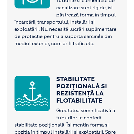
Tuburile și elementele de
canalizare sunt rigide, își
păstrează forma în timpul
încărcării, transportului, instalării și
exploatării. Nu necesită lucrări suplimentare
de protecție pentru a suporta sarcinile din
mediul exterior, cum ar fi trafic etc.
STABILITATE
Image
POZIȚIONALĂ ȘI
REZISTENȚĂ LA
FLOTABILITATE
Greutatea semnificativă a
tuburilor le conferă
stabilitate pozițională. Își mențin forma și
poziția în timpul instalării și exploatării. Spre