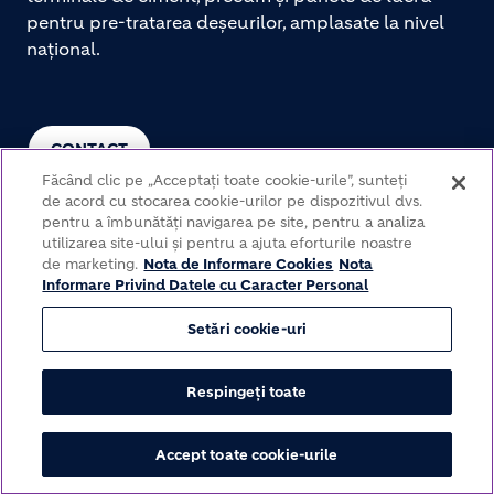
pentru pre-tratarea deșeurilor, amplasate la nivel
național.
CONTACT
Făcând clic pe „Acceptați toate cookie-urile”, sunteți
de acord cu stocarea cookie-urilor pe dispozitivul dvs.
pentru a îmbunătăți navigarea pe site, pentru a analiza
utilizarea site-ului și pentru a ajuta eforturile noastre
de marketing.
Nota de Informare Cookies
Nota
Informare Privind Datele cu Caracter Personal
Setări cookie-uri
© Somaco Grup Prefabricate 2026
Respingeți toate
Footer bottom
Politica de protecție a datelor
Termeni și condiții
Politica cookies
Accept toate cookie-urile