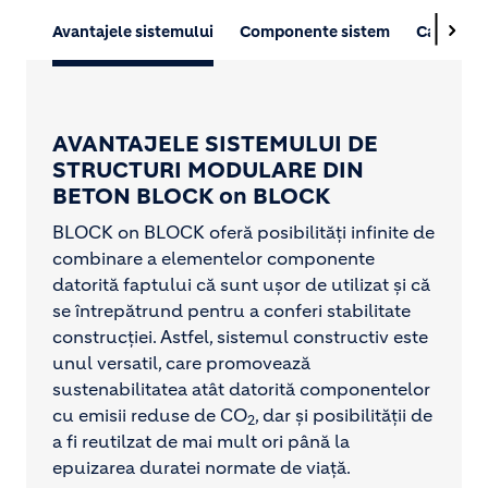
Avantajele sistemului
Componente sistem
Caracteri
AVANTAJELE SISTEMULUI DE
STRUCTURI MODULARE DIN
BETON BLOCK on BLOCK
BLOCK on BLOCK oferă posibilități infinite de
combinare a elementelor componente
datorită faptului că sunt ușor de utilizat și că
se întrepătrund pentru a conferi stabilitate
construcției. Astfel, sistemul constructiv este
unul versatil, care promovează
sustenabilitatea atât datorită componentelor
cu emisii reduse de CO
, dar și posibilității de
2
a fi reutilzat de mai mult ori până la
epuizarea duratei normate de viață.