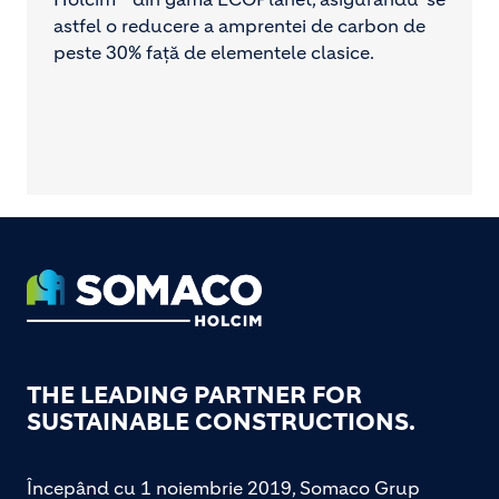
astfel o reducere a amprentei de carbon de
peste 30% față de elementele clasice.
Footer
THE LEADING PARTNER FOR
SUSTAINABLE CONSTRUCTIONS.
Începând cu 1 noiembrie 2019, Somaco Grup