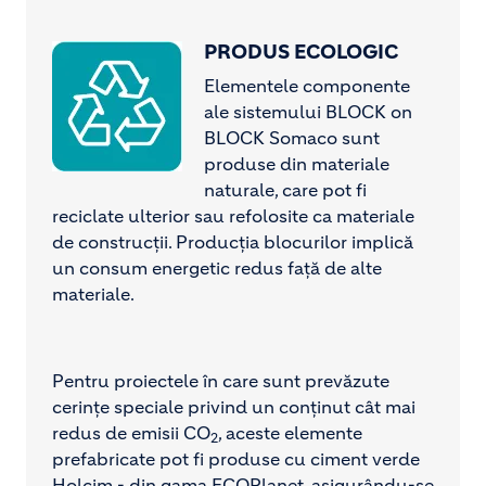
PRODUS ECOLOGIC
Image
Elementele componente
ale sistemului BLOCK on
BLOCK Somaco sunt
produse din materiale
naturale, care pot fi
reciclate ulterior sau refolosite ca materiale
de construcții. Producția blocurilor implică
un consum energetic redus față de alte
materiale.
Pentru proiectele în care sunt prevăzute
cerințe speciale privind un conținut cât mai
redus de emisii CO
, aceste elemente
2
prefabricate pot fi produse cu ciment verde
Holcim - din gama ECOPlanet, asigurându-se