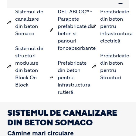
Sistemul de
DELTABLOC® -
Prefabricate
canalizare
Parapete
din beton
din beton
prefabricate din
pentru
Somaco
beton și
infrastructura
panouri
electrică
fonoabsorbante
Sistemul de
structuri
Prefabricate
modulare
Prefabricate
din beton
din beton
din beton
pentru
Block On
pentru
Structuri
Block
infrastructura
rutieră
SISTEMUL DE CANALIZARE
DIN BETON SOMACO
Cămine mari circulare