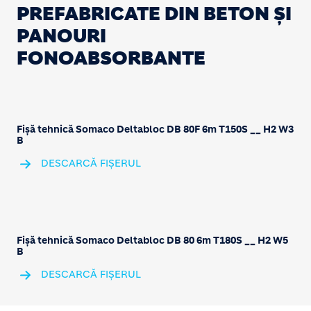
PREFABRICATE DIN BETON ȘI
PANOURI
FONOABSORBANTE
Fişă tehnică Somaco Deltabloc DB 80F 6m T150S __ H2 W3
B
DESCARCĂ FIȘERUL
Fişă tehnică Somaco Deltabloc DB 80 6m T180S __ H2 W5
B
DESCARCĂ FIȘERUL